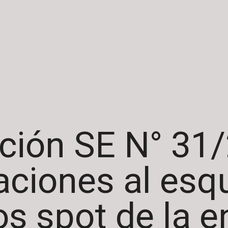
ción SE N° 31
aciones al es
os spot de la e