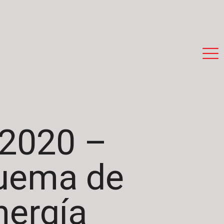
/2020 –
quema de
nergía