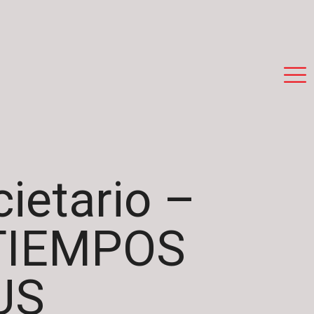
ietario –
TIEMPOS
US