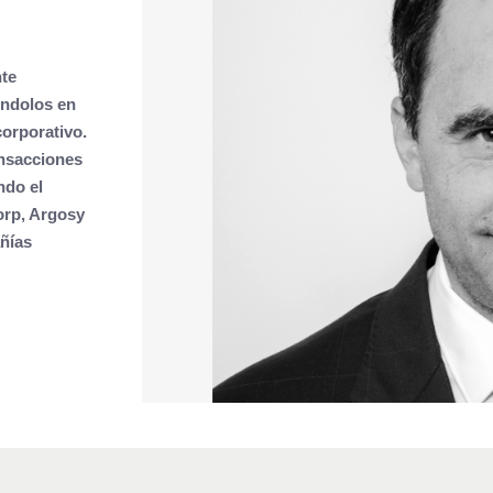
nte
éndolos en
corporativo.
ansacciones
ndo el
orp, Argosy
añías